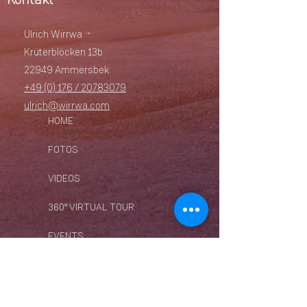
Ulrich Wirrwa
Krüterblöcken 13b
22949 Ammersbek
+49 (0) 176 / 20783079
ulrich@wirrwa.com
HOME
FOTOS
VIDEOS
360° VIRTUAL TOUR
EVENTS
LIVE-ÜBERTRAGUNG
ZEITRAFFER