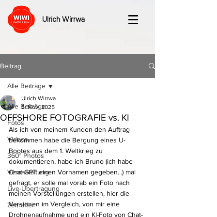
Ulrich Wirrwa
Beitrag
Alle Beiträge
Ulrich Wirrwa
Alle Beiträge
5. Nov. 2025
OFFSHORE FOTOGRAFIE vs. KI
Fotos
Als ich von meinem Kunden den Auftrag 
Videos
bekommen habe die Bergung eines U-
Bootes aus dem 1. Weltkrieg zu 
360° Photos
dokumentieren, habe ich Bruno (ich habe 
Veranstaltung
Chat-GPT einen Vornamen gegeben...) mal 
gefragt, er solle mal vorab ein Foto nach 
Live-Übertragung
meinen Vorstellungen erstellen, hier die 
Versionen im Vergleich, von mir eine 
Zeitraffer
Drohnenaufnahme und ein KI-Foto von Chat-