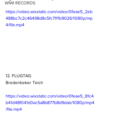
WIWI RECORDS
https://video.wixstatic.com/video/0feae5_2eb
488bc7c2c46498d8c5fc71f1b9026/1080p/mp
4/file.mp4
12. FLUGTAG
Bredenbeker Teich
https://video.wixstatic.com/video/0feae5_81c4
b41d48f041d0ac5a8b877b8d9dab/1080p/mp4
/file.mp4