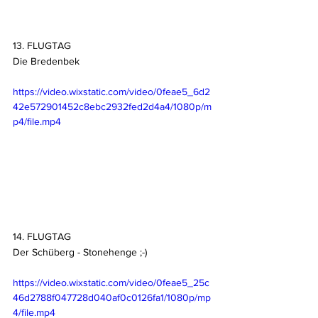
13. FLUGTAG
Die Bredenbek
https://video.wixstatic.com/video/0feae5_6d2
42e572901452c8ebc2932fed2d4a4/1080p/m
p4/file.mp4
14. FLUGTAG
Der Schüberg - Stonehenge ;-)
https://video.wixstatic.com/video/0feae5_25c
46d2788f047728d040af0c0126fa1/1080p/mp
4/file.mp4