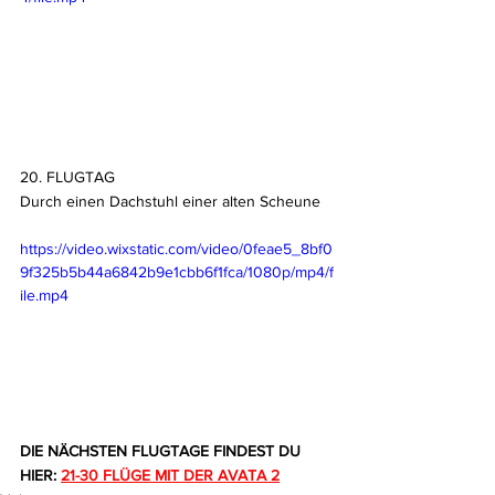
20. FLUGTAG 
Durch einen Dachstuhl einer alten Scheune
https://video.wixstatic.com/video/0feae5_8bf0
9f325b5b44a6842b9e1cbb6f1fca/1080p/mp4/f
ile.mp4
DIE NÄCHSTEN FLUGTAGE FINDEST DU 
HIER:
21-30 FLÜGE MIT DER AVATA 2