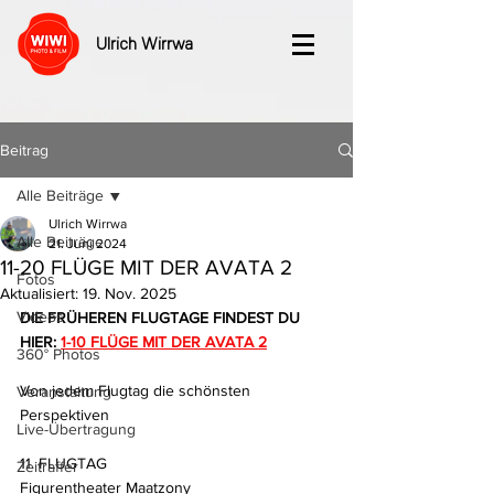
Ulrich Wirrwa
Beitrag
Alle Beiträge
Ulrich Wirrwa
Alle Beiträge
21. Juni 2024
11-20 FLÜGE MIT DER AVATA 2
Fotos
Aktualisiert:
19. Nov. 2025
Videos
DIE FRÜHEREN FLUGTAGE FINDEST DU 
HIER:
1-10 FLÜGE MIT DER AVATA 2
360° Photos
Von jedem Flugtag die schönsten 
Veranstaltung
Perspektiven
Live-Übertragung
11. FLUGTAG
Zeitraffer
Figurentheater Maatzony