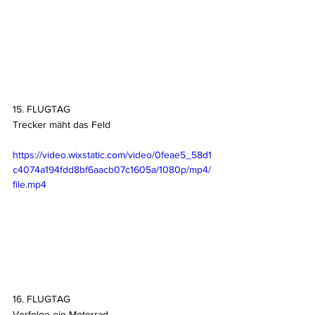
15. FLUGTAG
Trecker mäht das Feld
https://video.wixstatic.com/video/0feae5_58d1
c4074a194fdd8bf6aacb07c1605a/1080p/mp4/
file.mp4
16. FLUGTAG
Verfolge ein Motorrad