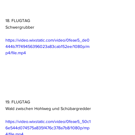
18. FLUGTAG
Schwergrubber
https://video.wixstatic.com/video/0feae5_de0
444b7f749456396023a83cab152ee/1080p/m
p4/file.mp4
19. FLUGTAG
Wald zwischen Hohlweg und Schübargredder
https://video.wixstatic.com/video/0feae5_50c1
6e544d074575a835f476c378a7b8/1080p/mp
4/file.mp4