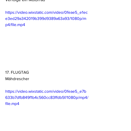
https://video.wixstatic.com/video/0feae5_e1ec
e3ed29a342019b399d9389a63a93/1080p/m
p4/file.mp4
17. FLUGTAG
Mähdrescher
https://video.wixstatic.com/video/0feae5_e7b
633b7dfb849f1b4c560cc83ffdb5f/1080p/mp4/
file.mp4