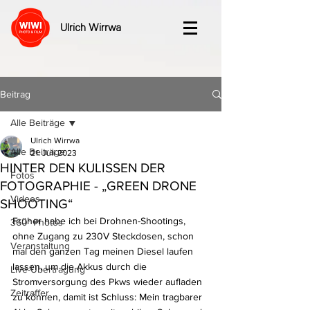
Ulrich Wirrwa
Beitrag
Alle Beiträge
Ulrich Wirrwa
Alle Beiträge
21. Juli 2023
HINTER DEN KULISSEN DER
Fotos
FOTOGRAPHIE - „GREEN DRONE
Videos
SHOOTING“
Früher habe ich bei Drohnen-Shootings, 
360° Photos
ohne Zugang zu 230V Steckdosen, schon 
Veranstaltung
mal den ganzen Tag meinen Diesel laufen 
lassen, um die Akkus durch die 
Live-Übertragung
Stromversorgung des Pkws wieder aufladen 
Zeitraffer
zu können, damit ist Schluss: Mein tragbarer 