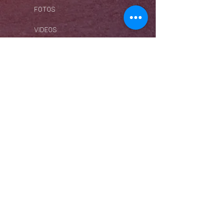
FOTOS
VIDEOS
360° VIRTUAL TOUR
EVENTS
LIVE-ÜBERTRAGUNG
ZEITRAFFER
BLOG
VERÖFFENTLICHUNGEN
WIWI RECORDS
WIWIPHOTO & FILM