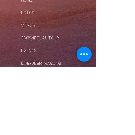
HOME
FOTOS
VIDEOS
360° VIRTUAL TOUR
EVENTS
LIVE-ÜBERTRAGUNG
ZEITRAFFER
BLOG
VERÖFFENTLICHUNGEN
WIWI RECORDS
WIWIPHOTO & FILM