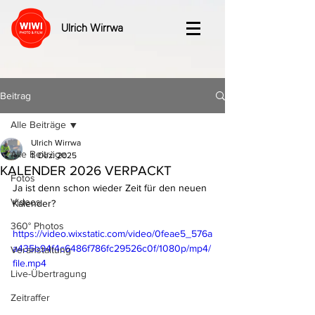
Ulrich Wirrwa
Beitrag
Alle Beiträge
Ulrich Wirrwa
Alle Beiträge
1. Dez. 2025
KALENDER 2026 VERPACKT
Fotos
Ja ist denn schon wieder Zeit für den neuen 
Videos
Kalender?
360° Photos
https://video.wixstatic.com/video/0feae5_576a
a435b94f4c6486f786fc29526c0f/1080p/mp4/
Veranstaltung
file.mp4
Live-Übertragung
Zeitraffer