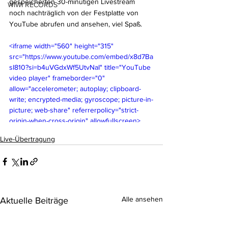
gespeicherten 30-minütigen Livestream 
WIWI RECORDS
noch nachträglich von der Festplatte von 
YouTube abrufen und ansehen, viel Spaß.
<iframe width="560" height="315" 
src="https://www.youtube.com/embed/x8d7Ba
sI810?si=b4uVGdxWf5UtvNaI" title="YouTube 
video player" frameborder="0" 
allow="accelerometer; autoplay; clipboard-
write; encrypted-media; gyroscope; picture-in-
picture; web-share" referrerpolicy="strict-
origin-when-cross-origin" allowfullscreen>
</iframe>
Live-Übertragung
Alle ansehen
Aktuelle Beiträge