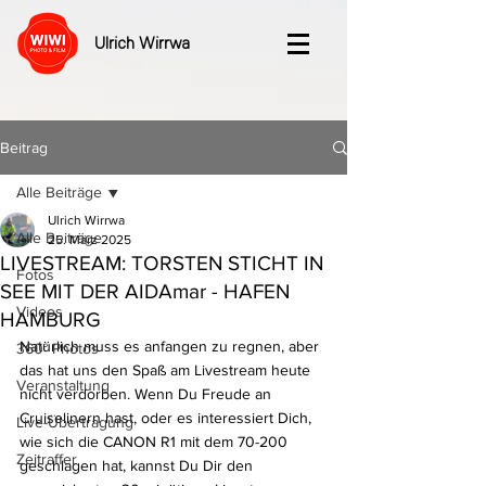
Ulrich Wirrwa
Beitrag
Alle Beiträge
Ulrich Wirrwa
Alle Beiträge
25. März 2025
LIVESTREAM: TORSTEN STICHT IN
Fotos
SEE MIT DER AIDAmar - HAFEN
Videos
HAMBURG
Natürlich muss es anfangen zu regnen, aber 
360° Photos
das hat uns den Spaß am Livestream heute 
Veranstaltung
nicht verdorben. Wenn Du Freude an 
Cruiselinern hast, oder es interessiert Dich, 
Live-Übertragung
wie sich die CANON R1 mit dem 70-200 
Zeitraffer
geschlagen hat, kannst Du Dir den 