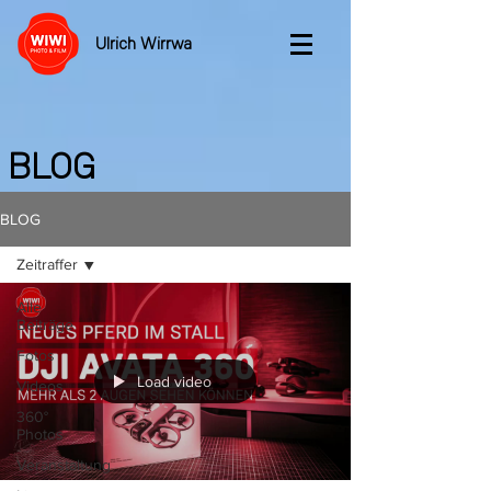
Ulrich Wirrwa
BLOG
BLOG
Zeitraffer
Alle
Beiträge
Fotos
Load video
Videos
360°
Photos
Veranstaltung