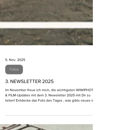
5. Nov. 2025
Fotos
3. NEWSLETTER 2025
Im November freue ich mich, die wichtigsten WIWIPHOTO
& FILM-Updates mit dem 3. Newsletter 2025 mit Dir zu
teilen! Entdecke das Foto des Tages , was gibts neues im
Bereich Offshore und Fotografie vs. KI . Schaue Dir mein
Video für Siemens-Energy Statcom in Rheinau an, hier sind
fast alle meine Kameras und Drohnen im Einsatz gewesen.
Was gibts Neues bei meinen Zeitrafferkameras und lese