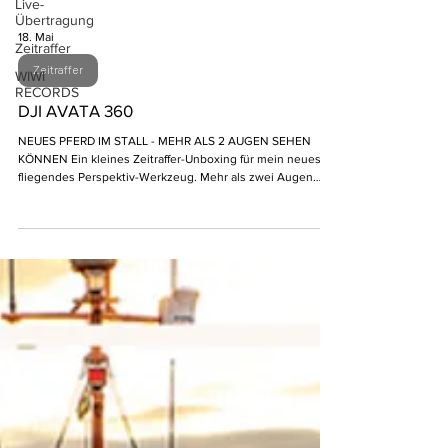
Live-
Übertragung
18. Mai
Zeitraffer
Zeitraffer
WIWI
RECORDS
DJI AVATA 360
NEUES PFERD IM STALL - MEHR ALS 2 AUGEN SEHEN
KÖNNEN Ein kleines Zeitraffer-Unboxing für mein neues
fliegendes Perspektiv-Werkzeug. Mehr als zwei Augen
sehen können — und genau darum geht es: Neue
Blickwinkel, enge Räume, dynamische Bewegungen und
vielleicht ein paar Bilder, die man so vorher nicht im Kopf
hatte. Erste Tests laufen. Das kleine Ding hat sich schon im
echten Einsatz bewährt.