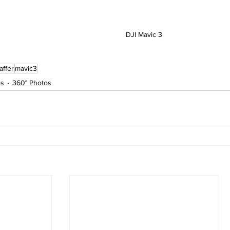
DJI Mavic 3
affer
mavic3
os
360° Photos