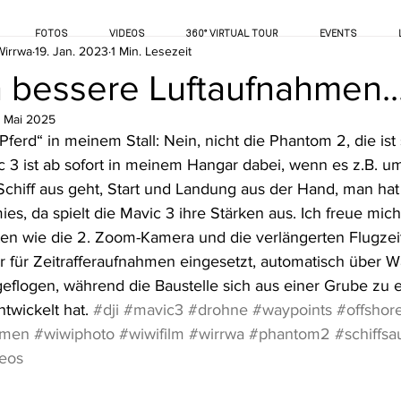
FOTOS
VIDEOS
360° VIRTUAL TOUR
EVENTS
Wirrwa
19. Jan. 2023
1 Min. Lesezeit
 bessere Luftaufnahmen..
. Mai 2025
Pferd“ in meinem Stall: Nein, nicht die Phantom 2, die ist
ic 3 ist ab sofort in meinem Hangar dabei, wenn es z.B.
chiff aus geht, Start und Landung aus der Hand, man hat
mies, da spielt die Mavic 3 ihre Stärken aus. Ich freue mic
en wie die 2. Zoom-Kamera und die verlängerten Flugzeit
 für Zeitrafferaufnahmen eingesetzt, automatisch über 
flogen, während die Baustelle sich aus einer Grube zu 
wickelt hat. 
#dji
#mavic3
#drohne
#waypoints
#offshor
hmen
#wiwiphoto
#wiwifilm
#wirrwa
#phantom2
#schiffs
eos