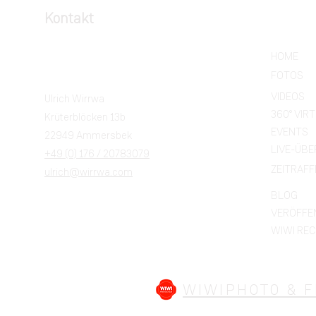
Kontakt
HOME
FOTOS
VIDEOS
Ulrich Wirrwa
360° VIR
Krüterblöcken 13b
EVENTS
22949 Ammersbek
LIVE-ÜB
+49 (0) 176 / 20783079
ZEITRAFF
ulrich@wirrwa.com
BLOG
VERÖFFE
WIWI RE
WIWIPHOTO & F