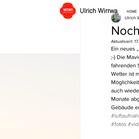
Ulrich Wirrwa
HOME
Ulrich 
Noch
Aktualisiert:
17
Ein neues „
;-) Die Mav
fahrenden S
Wetter ist 
Möglichkeit
auch wieder
Monate abge
Gebäude ent
#luftaufna
#fotos
#vid