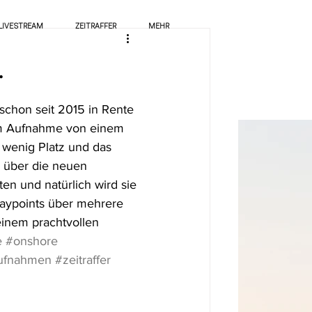
LIVESTREAM
ZEITRAFFER
MEHR
.
 schon seit 2015 in Rente 
 um Aufnahme von einem 
 wenig Platz und das 
h über die neuen 
en und natürlich wird sie 
Waypoints über mehrere 
einem prachtvollen 
e
#onshore
aufnahmen
#zeitraffer