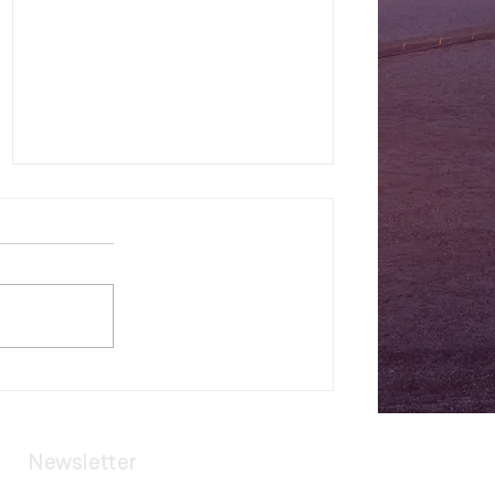
WIWI-RECORDS PRESENTS:
PARKSCHEIN, PANIK &
PIXELHERZ
Newsletter