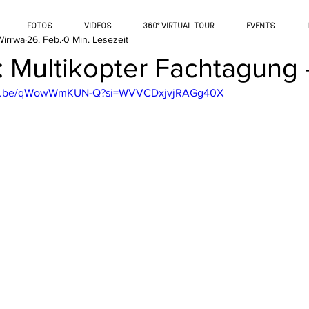
FOTOS
VIDEOS
360° VIRTUAL TOUR
EVENTS
Wirrwa
26. Feb.
0 Min. Lesezeit
: Multikopter Fachtagung 
utu.be/qWowWmKUN-Q?si=WVVCDxjvjRAGg40X