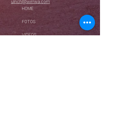
ulrich@wirrwa.com
HOME
FOTOS
VIDEOS
360° VIRTUAL TOUR
EVENTS
LIVE-ÜBERTRAGUNG
ZEITRAFFER
BLOG
VERÖFFENTLICHUNGEN
WIWI RECORDS