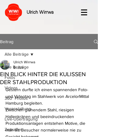
Ulrich Wirrwa
Beitrag
Alle Beiträge
Ulrich Wirrwa
Alle Beiträge
9. Juli
EIN BLICK HINTER DIE KULISSEN
Fotos
DER STAHLPRODUKTION
Videos
Gestern durfte ich einen spannenden Foto- 
und Videotag im Stahlwerk von ArcelorMittal 
360° Photos
Hamburg begleiten.
Veranstaltung
Zwischen glühendem Stahl, riesigen 
Hallenkränen und beeindruckenden 
Live-Übertragung
Produktionsanlagen entstehen Motive, die 
Zeitraffer
man als Besucher normalerweise nie zu 
Gesicht bekommt.