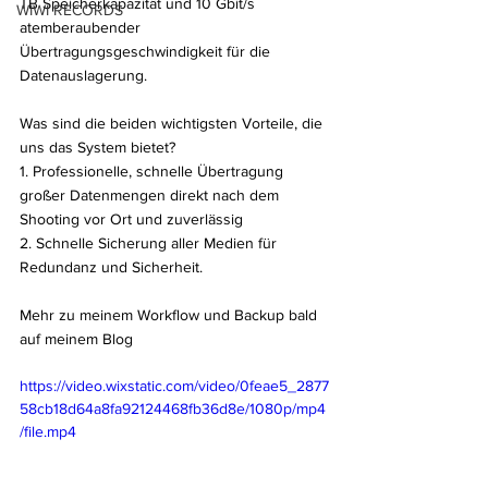
TB Speicherkapazität und 10 Gbit/s 
WIWI RECORDS
atemberaubender 
Übertragungsgeschwindigkeit für die 
Datenauslagerung.
Was sind die beiden wichtigsten Vorteile, die 
uns das System bietet?
1. Professionelle, schnelle Übertragung 
großer Datenmengen direkt nach dem 
Shooting vor Ort und zuverlässig
2. Schnelle Sicherung aller Medien für 
Redundanz und Sicherheit.
Mehr zu meinem Workflow und Backup bald 
auf meinem Blog
https://video.wixstatic.com/video/0feae5_2877
58cb18d64a8fa92124468fb36d8e/1080p/mp4
/file.mp4