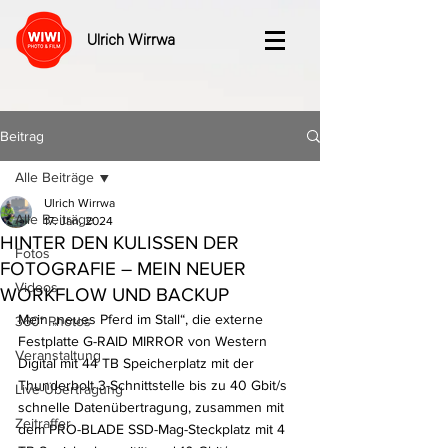
Ulrich Wirrwa
Beitrag
Alle Beiträge
Ulrich Wirrwa
Alle Beiträge
17. Jan. 2024
HINTER DEN KULISSEN DER
Fotos
FOTOGRAFIE – MEIN NEUER
Videos
WORKFLOW UND BACKUP
Mein „neues Pferd im Stall“, die externe 
360° Photos
Festplatte G-RAID MIRROR von Western 
Veranstaltung
Digital mit 44 TB Speicherplatz mit der 
Thunderbolt 3-Schnittstelle bis zu 40 Gbit/s 
Live-Übertragung
schnelle Datenübertragung, zusammen mit 
Zeitraffer
dem PRO-BLADE SSD-Mag-Steckplatz mit 4 