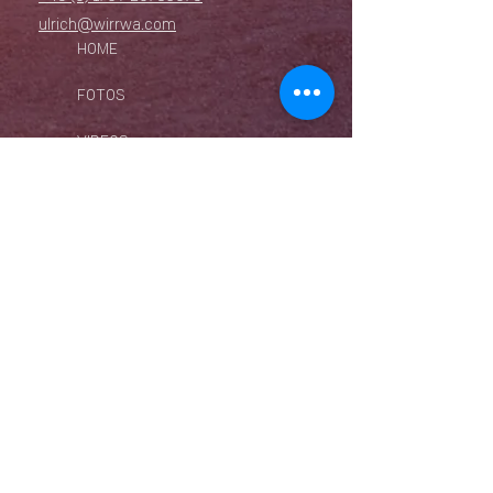
ulrich@wirrwa.com
HOME
FOTOS
VIDEOS
360° VIRTUAL TOUR
EVENTS
LIVE-ÜBERTRAGUNG
ZEITRAFFER
BLOG
VERÖFFENTLICHUNGEN
WIWI RECORDS