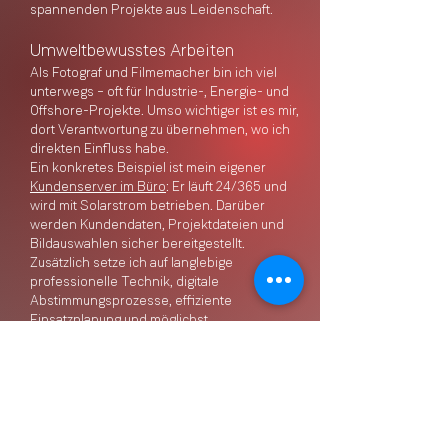
spannenden Projekte aus Leidenschaft.
Umweltbewusstes Arbeiten
Als Fotograf und Filmemacher bin ich viel
unterwegs – oft für Industrie-, Energie- und
Offshore-Projekte. Umso wichtiger ist es mir,
dort Verantwortung zu übernehmen, wo ich
direkten Einfluss habe.
Ein konkretes Beispiel ist mein eigener
Kundenserver im Büro
: Er läuft 24/365 und
wird mit Solarstrom betrieben. Darüber
werden Kundendaten, Projektdateien und
Bildauswahlen sicher bereitgestellt.
Zusätzlich setze ich auf langlebige
professionelle Technik, digitale
Abstimmungsprozesse, effiziente
Einsatzplanung und möglichst
ressourcenschonende Workflows. Nicht als
großes Versprechen auf dem Papier,
sondern als praktischer Teil meiner täglichen
Arbeit.