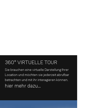
VIDEOS
Aus besonderen Blickwinkeln und aus
einer einzigartigen Betrachtung - Ihr
Projekt in einer noch nie da gewesenen
Weise gezeigt.
hier mehr dazu...
360° VIRTUELLE TOUR
Sie brauchen eine virtuelle Darstellung Ihrer
Location und möchten sie jederzeit abrufbar
betrachten und mit ihr interagieren können.
hier mehr dazu...