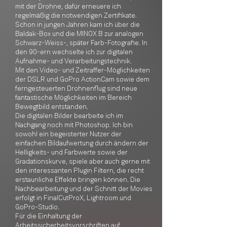
mit der Drohne, dafür erneuere ich
regelmäßig die notwendigen Zertifikate.
Schon in jungen Jahren kam ich über die
Baldak-Box und die MINOX B zur analogen
Schwarz-Weiss-, später Farb-Fotografie. In
den 90-ern wechselte ich zur digitalen
Aufnahme- und Verarbeitungstechnik.
Mit den Video- und Zeitraffer-Möglichkeiten
der DSLR und GoPro ActionCam sowie dem
ferngesteuerten Drohnenflug sind neue
fantastische Möglichkeiten im Bereich
Bewegtbild entstanden.
Die digitalen Bilder bearbeite ich im
Nachgang noch mit Photoshop. Ich bin
sowohl ein begeisterter Nutzer der
einfachen Bildaufwertung durch ändern der
Helligkeits- und Farbwerte sowie der
Gradationskurve, spiele aber auch gerne mit
den interessanten Plugin Filtern, die recht
erstaunliche Effekte bringen können. Die
Nachbearbeitung und der Schnitt der Movies
erfolgt in FinalCutProX, Lightroom und
GoPro-Studio.
Für die Einhaltung der
Arbeitssicherheitsvorschriften auf