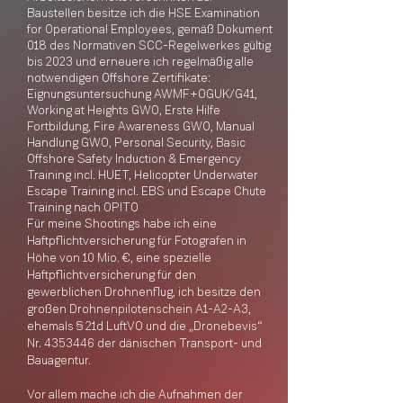
Baustellen besitze ich die HSE Examination
for Operational Employees, gemäß Dokument
018 des Normativen SCC-Regelwerkes gültig
bis 2023 und erneuere ich regelmäßig alle
notwendigen Offshore Zertifikate:
Eignungsuntersuchung AWMF+OGUK/G41,
Working at Heights GWO, Erste Hilfe
Fortbildung, Fire Awareness GWO, Manual
Handlung GWO, Personal Security, Basic
Offshore Safety Induction & Emergency
Training incl. HUET, Helicopter Underwater
Escape Training incl. EBS und Escape Chute
Training nach OPITO
Für meine Shootings habe ich eine
Haftpflichtversicherung für Fotografen in
Höhe von 10 Mio. €, eine spezielle
Haftpflichtversicherung für den
gewerblichen Drohnenflug, ich besitze den
großen Drohnenpilotenschein A1-A2-A3,
ehemals § 21d LuftVO und die „Dronebevis“
Nr.
4353446
der dänischen Transport- und
Bauagentur.
Vor allem mache ich die Aufnahmen der