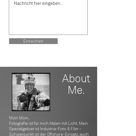
Einreichen
About
Me.
Moin Moin,
Fotografie ist für mich Malen mit Licht. Mein
Spezialgebiet ist Industrie-Foto & Film –
Schwerpunkt ist der Offshore-Einsatz, auch